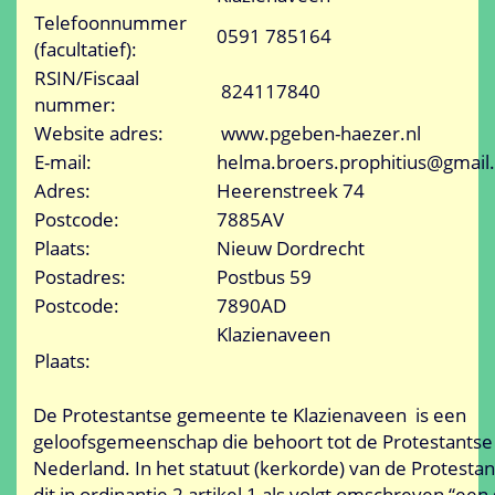
Telefoonnummer
0591 785164
(facultatief):
RSIN/Fiscaal
824117840
nummer:
Website adres:
www.pgeben-haezer.nl
E-mail:
helma.broers.prophitius@gmail
Adres:
Heerenstreek 74
Postcode:
7885AV
Plaats:
Nieuw Dordrecht
Postadres:
Postbus 59
Postcode:
7890AD
Klazienaveen
Plaats:
De Protestantse gemeente te Klazienaveen is een
geloofsgemeenschap die behoort tot de Protestantse 
Nederland. In het statuut (kerkorde) van de Protestan
dit in ordinantie 2 artikel 1 als volgt omschreven “ee