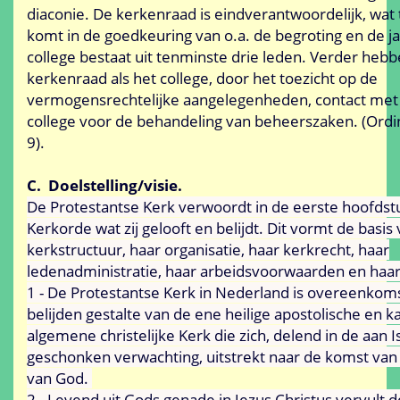
diaconie. De kerkenraad is eindverantwoordelijk, wat 
komt in de goedkeuring van o.a. de begroting en de j
college bestaat uit tenminste drie leden. Verder heb
kerkenraad als het college, door het toezicht op de
vermogensrechtelijke aangelegenheden, contact met h
college voor de behandeling van beheerszaken. (Ordina
9).
C. Doelstelling/visie.
De Protestantse Kerk verwoordt in de eerste hoofds
Kerkorde wat zij gelooft en belijdt. Dit vormt de basis
kerkstructuur, haar organisatie, haar kerkrecht, haar
ledenadministratie, haar arbeidsvoorwaarden en haar
1 - De Protestantse Kerk in Nederland is overeenkoms
belijden gestalte van de ene heilige apostolische en k
algemene christelijke Kerk die zich, delend in de aan I
geschonken verwachting, uitstrekt naar de komst van 
van God.
2 - Levend uit Gods genade in Jezus Christus vervult 