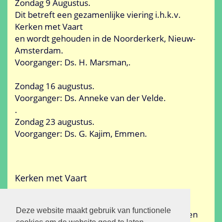
Zondag 9 Augustus.
Dit betreft een gezamenlijke viering i.h.k.v.
Kerken met Vaart
en wordt gehouden in de Noorderkerk, Nieuw-
Amsterdam.
Voorganger: Ds. H. Marsman,.
Zondag 16 augustus.
Voorganger: Ds. Anneke van der Velde.
.
Zondag 23 augustus.
Voorganger: Ds. G. Kajim, Emmen.
Kerken met Vaart
Op de website van
Kerken met Vaart
vindt u
Deze website maakt gebruik van functionele
allerlei informatie over de kerken die meedoen