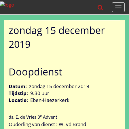
Togg
navi
zondag 15 december
2019
Doopdienst
Datum:
zondag 15 december 2019
Tijdstip:
9.30 uur
Locatie:
Eben-Haezerkerk
e
ds. E. de Vries 3
Advent
Ouderling van dienst : W. vd Brand