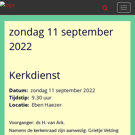
Togg
navi
zondag 11 september
2022
Kerkdienst
Datum:
zondag 11 september 2022
Tijdstip:
9.30 uur
Locatie:
Eben Haezer
Voorganger: ds H. van Ark.
Namens de kerkenraad zijn aanwezig: Grietje Velzing