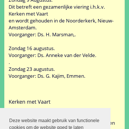
Dit betreft een gezamenlijke viering i.h.k.v.
Kerken met Vaart
en wordt gehouden in de Noorderkerk, Nieuw-
Amsterdam.
Voorganger: Ds. H. Marsman,.
Zondag 16 augustus.
Voorganger: Ds. Anneke van der Velde.
.
Zondag 23 augustus.
Voorganger: Ds. G. Kajim, Emmen.
Kerken met Vaart
Op de website van
Kerken met Vaart
vindt u
Deze website maakt gebruik van functionele
allerlei informatie over de kerken die meedoen
cookies om de website goed te laten