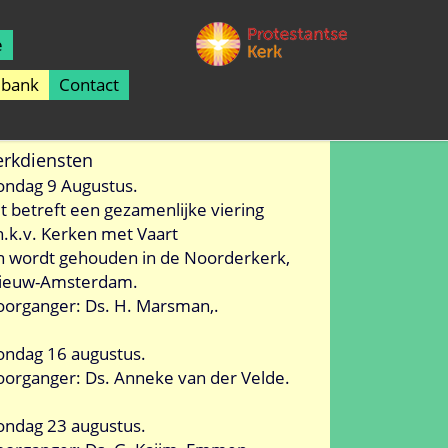
e
lbank
Contact
erkdiensten
ondag 9 Augustus.
it betreft een gezamenlijke viering
.h.k.v. Kerken met Vaart
n wordt gehouden in de Noorderkerk,
ieuw-Amsterdam.
oorganger: Ds. H. Marsman,.
ondag 16 augustus.
oorganger: Ds. Anneke van der Velde.
ondag 23 augustus.