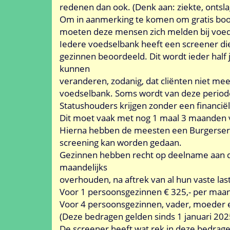
redenen dan ook. (Denk aan: ziekte, ontslag
Om in aanmerking te komen om gratis boo
moeten deze mensen zich melden bij voed
Iedere voedselbank heeft een screener die
gezinnen beoordeeld. Dit wordt ieder half 
kunnen
veranderen, zodanig, dat cliënten niet m
voedselbank. Soms wordt van deze perio
Statushouders krijgen zonder een financië
Dit moet vaak met nog 1 maal 3 maanden 
Hierna hebben de meesten een Burgerser
screening kan worden gedaan.
Gezinnen hebben recht op deelname aan de
maandelijks
overhouden, na aftrek van al hun vaste las
Voor 1 persoonsgezinnen € 325,- per maa
Voor 4 persoonsgezinnen, vader, moeder 
(Deze bedragen gelden sinds 1 januari 202
De screener heeft wat rek in deze bedra