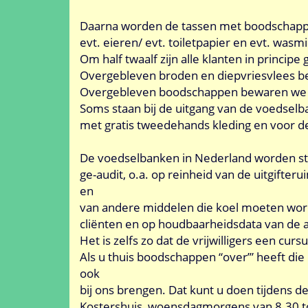
Daarna worden de tassen met boodschappen
evt. eieren/ evt. toiletpapier en evt. wasmi
Om half twaalf zijn alle klanten in princi
Overgebleven broden en diepvriesvlees be
Overgebleven boodschappen bewaren we vo
Soms staan bij de uitgang van de voedsel
met gratis tweedehands kleding en voor de
De voedselbanken in Nederland worden ste
ge-audit, o.a. op reinheid van de uitgifte
en
van andere middelen die koel moeten wor
cliënten en op houdbaarheidsdata van de 
Het is zelfs zo dat de vrijwilligers een cu
Als u thuis boodschappen “over’” heeft di
ook
bij ons brengen. Dat kunt u doen tijdens d
Kostershuis, woensdagmorgens van 8.30 to