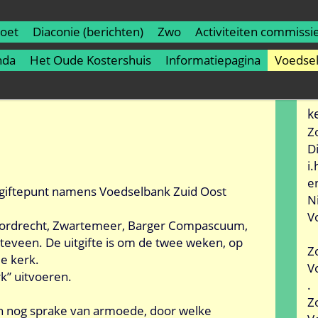
roet
Diaconie (berichten)
Zwo
Activiteiten commissi
nda
Het Oude Kostershuis
Informatiepagina
Voedse
k
Z
D
i
e
itgiftepunt namens Voedselbank Zuid Oost
N
V
w-Dordrecht, Zwartemeer, Barger Compascuum,
veen. De uitgifte is om de twee weken, op
Z
e kerk.
V
erk” uitvoeren.
.
Z
och nog sprake van armoede, door welke