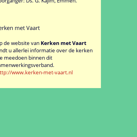
oorganger: Ds. G. Kajim, Emmen.
erken met Vaart
p de website van
Kerken met Vaart
indt u allerlei informatie over de kerken
ie meedoen binnen dit
amenwerkingsverband.
ttp://www.kerken-met-vaart.nl