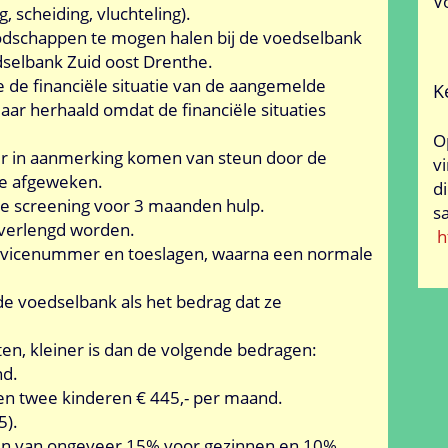
V
, scheiding, vluchteling).
dschappen te mogen halen bij de voedselbank
selbank Zuid oost Drenthe.
 de financiële situatie van de aangemelde
K
jaar herhaald omdat de financiële situaties
O
eer in aanmerking komen van steun door de
v
de afgeweken.
d
le screening voor 3 maanden hulp.
s
verlengd worden.
h
vicenummer en toeslagen, waarna een normale
 voedselbank als het bedrag dat ze
ten, kleiner is dan de volgende bedragen:
nd.
en twee kinderen € 445,- per maand.
5).
gen van ongeveer 15% voor gezinnen en 10%