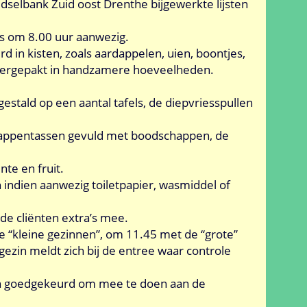
edselbank Zuid oost Drenthe bijgewerkte lijsten
ers om 8.00 uur aanwezig.
d in kisten, zoals aardappelen, uien, boontjes,
vergepakt in handzamere hoeveelheden.
tald op een aantal tafels, de diepvriesspullen
appentassen gevuld met boodschappen, de
nte en fruit.
n indien aanwezig toiletpapier, wasmiddel of
 de cliënten extra’s mee.
e “kleine gezinnen”, om 11.45 met de “grote”
ezin meldt zich bij de entree waar controle
zijn goedgekeurd om mee te doen aan de