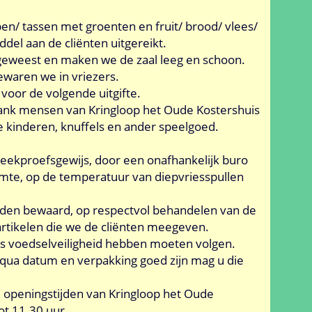
/ tassen met groenten en fruit/ brood/ vlees/
ddel aan de cliënten uitgereikt.
pe geweest en maken we de zaal leeg en schoon.
waren we in vriezers.
or de volgende uitgifte.
bank mensen van Kringloop het Oude Kostershuis
 kinderen, knuffels en ander speelgoed.
ekproefsgewijs, door een onafhankelijk buro
ruimte, op de temperatuur van diepvriesspullen
den bewaard, op respectvol behandelen van de
artikelen die we de cliënten meegeven.
rsus voedselveiligheid hebben moeten volgen.
e qua datum en verpakking goed zijn mag u die
e openingstijden van Kringloop het Oude
t 11.30 uur .