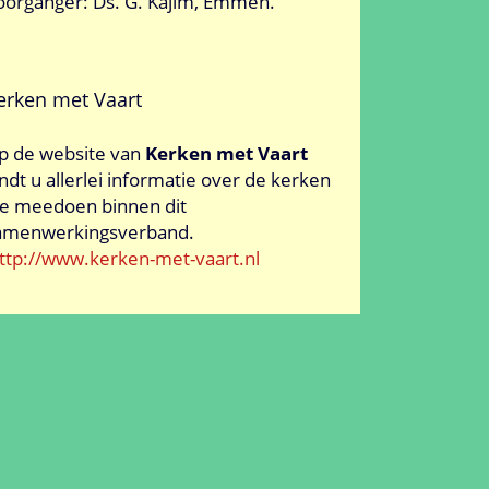
oorganger: Ds. G. Kajim, Emmen.
erken met Vaart
p de website van
Kerken met Vaart
indt u allerlei informatie over de kerken
ie meedoen binnen dit
amenwerkingsverband.
ttp://www.kerken-met-vaart.nl