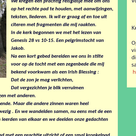
V
We kregen een prachtig reisgidsje mee om ons
op het rechte pad te houden, met aanwijzingen,
teksten, liederen. Ik wil er graag af en toe uit
citeren met fragmenten die mij raakten.
K
In de kerk begonnen we met het lezen van
Genesis 28 vs 10-15. Een pelgrimstocht van
O
Jakob.
v
Na een kort gebed bereiden we ons in stilte
d
s
voor op de tocht met een zegenbede die mij
h
bekend voorkwam als een Irish Blessing :
Dat de zon je mag verlichten,
Dat vergezichten je blik verruimen
gen met anderen.
egende. Maar die andere zinnen waren heel
nwezig . En we wandelden samen, nu eens met de een
n leerden van elkaar en we deelden onze gedachten
d met een prachtig uitzicht of een smal kronkelpad