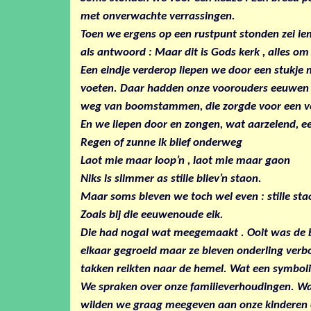
met onverwachte verrassingen.
Toen we ergens op een rustpunt stonden zei iem
als antwoord : Maar dit is Gods kerk , alles o
Een eindje verderop liepen we door een stukj
voeten. Daar hadden onze voorouders eeuwen g
weg van boomstammen, die zorgde voor een vei
En we liepen door en zongen, wat aarzelend, ee
Regen of zunne ik blief onderweg
Laot mie maar loop’n , laot mie maar gaon
Niks is slimmer as stille bliev’n staon.
Maar soms bleven we toch wel even : stille sta
Zoals bij die eeuwenoude eik.
Die had nogal wat meegemaakt . Ooit was de b
elkaar gegroeid maar ze bleven onderling ver
takken reikten naar de hemel. Wat een symboli
We spraken over onze familieverhoudingen. W
wilden we graag meegeven aan onze kinderen e