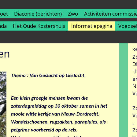
roet
Diaconie (berichten)
Zwo
Activiteiten commissi
nda
Het Oude Kostershuis
Informatiepagina
Voedse
k
en
Z
D
i
Thema : Van Geslacht op Geslacht.
e
N
V
Een klein groepje mensen kwam die
zaterdagmiddag op 30 oktober samen in het
Z
mooie witte kerkje van Nieuw-Dordrecht.
V
.
Wandelschoenen, rugzakken, parapluies, als
Z
pelgrims voorbereid op de reis.