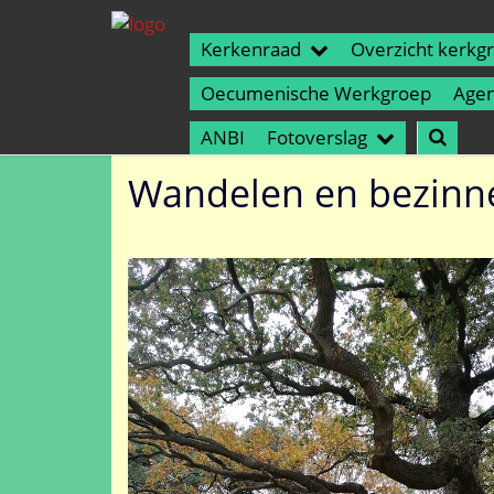
Kerkenraad
Overzicht kerkg
Oecumenische Werkgroep
Age
ANBI
Fotoverslag
Wandelen en bezinn