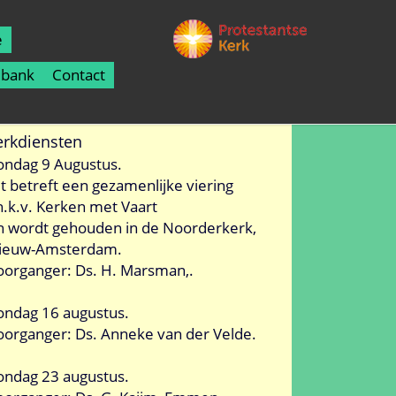
e
lbank
Contact
erkdiensten
ondag 9 Augustus.
it betreft een gezamenlijke viering
.h.k.v. Kerken met Vaart
n wordt gehouden in de Noorderkerk,
ieuw-Amsterdam.
oorganger: Ds. H. Marsman,.
ondag 16 augustus.
oorganger: Ds. Anneke van der Velde.
ondag 23 augustus.