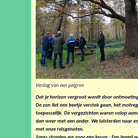
Verslag van een pelgrim
Dat je horizon vergroot wordt door ontmoetin
De zon liet een beetje verstek gaan, het motr
toepasselijk. De vergezichten waren volop aa
dan weer met een ander. We luisterden naar e
met onze reisgenoten.
Soms stonden we voor een keuze : Een breed pa